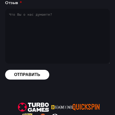
Отзыв