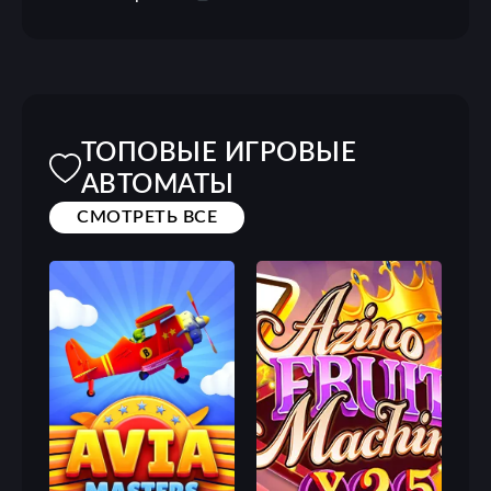
ТОПОВЫЕ ИГРОВЫЕ
АВТОМАТЫ
СМОТРЕТЬ ВСЕ