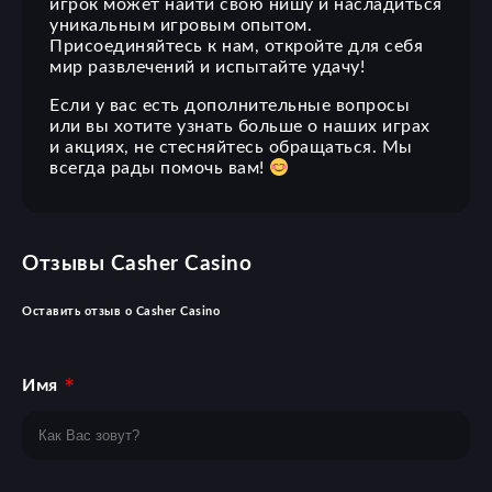
игрок может найти свою нишу и насладиться
уникальным игровым опытом.
Присоединяйтесь к нам, откройте для себя
мир развлечений и испытайте удачу!
Если у вас есть дополнительные вопросы
или вы хотите узнать больше о наших играх
и акциях, не стесняйтесь обращаться. Мы
всегда рады помочь вам!
Отзывы Casher Casino
Оставить отзыв о Casher Casino
Имя