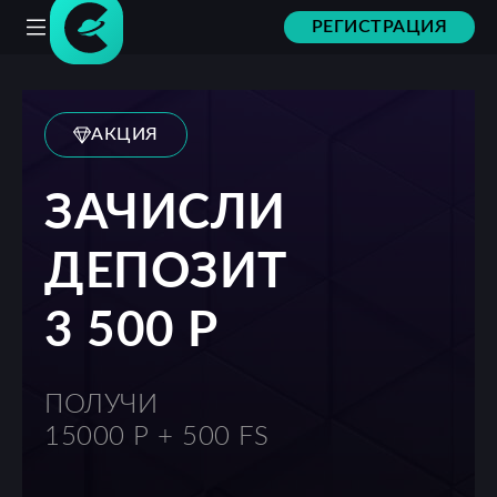
РЕГИСТРАЦИЯ
АКЦИЯ
ЗАЧИСЛИ
ДЕПОЗИТ
3 500 Р
ПОЛУЧИ
15000 Р + 500 FS