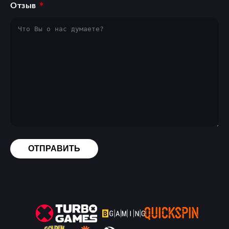
Отзыв