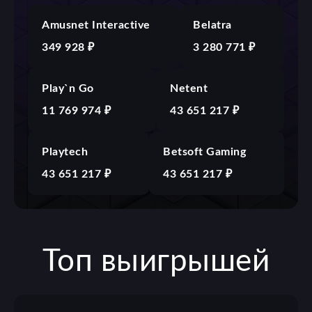
Amusnet Interactive
Belatra
349 928 ₽
3 280 771 ₽
Play`n Go
Netent
11 769 974 ₽
43 651 217 ₽
Playtech
Betsoft Gaming
43 651 217 ₽
43 651 217 ₽
Топ выигрышей