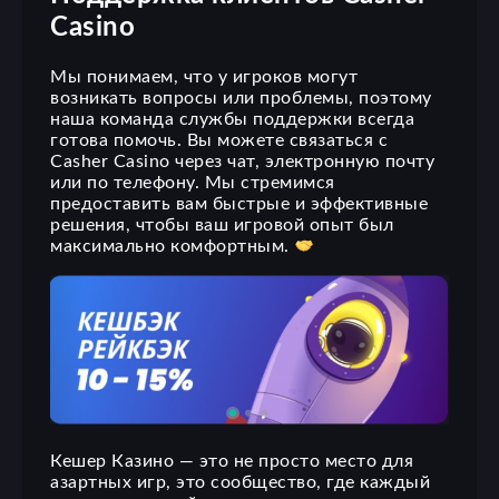
Casino
Мы понимаем, что у игроков могут
возникать вопросы или проблемы, поэтому
наша команда службы поддержки всегда
готова помочь. Вы можете связаться с
Casher Casino через чат, электронную почту
или по телефону. Мы стремимся
предоставить вам быстрые и эффективные
решения, чтобы ваш игровой опыт был
максимально комфортным.
Кешер Казино — это не просто место для
азартных игр, это сообщество, где каждый