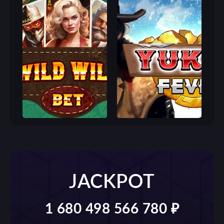
JACKPOT
1 680 498 566 780 ₽