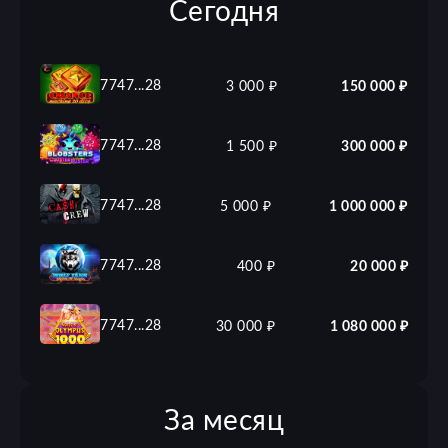
Сегодня
7747...28
3 000 ₽
150 000 ₽
7747...28
1 500 ₽
300 000 ₽
7747...28
5 000 ₽
1 000 000 ₽
7747...28
400 ₽
20 000 ₽
7747...28
30 000 ₽
1 080 000 ₽
За месяц