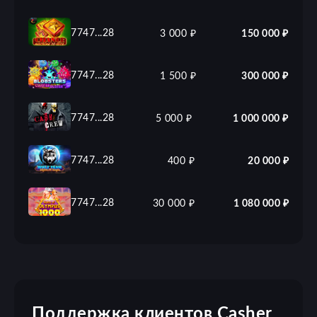
7747...28
3 000 ₽
150 000 ₽
7747...28
1 500 ₽
300 000 ₽
7747...28
5 000 ₽
1 000 000 ₽
7747...28
400 ₽
20 000 ₽
7747...28
30 000 ₽
1 080 000 ₽
Поддержка клиентов Casher