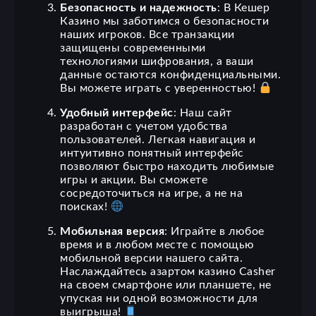
Безопасность и надежность
: В Кешер
Казино мы заботимся о безопасности
наших игроков. Все транзакции
защищены современными
технологиями шифрования, а ваши
данные остаются конфиденциальными.
Вы можете играть с уверенностью!
Удобный интерфейс
: Наш сайт
разработан с учетом удобства
пользователей. Легкая навигация и
интуитивно понятный интерфейс
позволяют быстро находить любимые
игры и акции. Вы сможете
сосредоточиться на игре, а не на
поисках!
Мобильная версия
: Играйте в любое
время и в любом месте с помощью
мобильной версии нашего сайта.
Наслаждайтесь азартом казино Casher
на своем смартфоне или планшете, не
упуская ни одной возможности для
выигрыша!