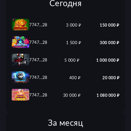
Сегодня
7747...28
3 000 ₽
150 000 ₽
7747...28
1 500 ₽
300 000 ₽
7747...28
5 000 ₽
1 000 000 ₽
7747...28
400 ₽
20 000 ₽
7747...28
30 000 ₽
1 080 000 ₽
За месяц