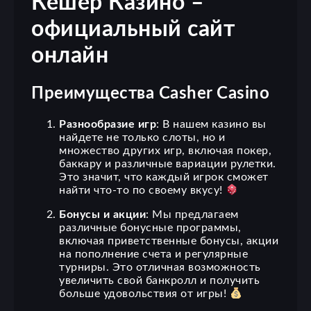
Кешер Казино –
официальный сайт
онлайн
Преимущества Casher Casino
Разнообразие игр
: В нашем казино вы
найдете не только слоты, но и
множество других игр, включая покер,
баккару и различные вариации рулетки.
Это значит, что каждый игрок сможет
найти что-то по своему вкусу!
Бонусы и акции
: Мы предлагаем
различные бонусные программы,
включая приветственные бонусы, акции
на пополнение счета и регулярные
турниры. Это отличная возможность
увеличить свой банкролл и получить
больше удовольствия от игры!