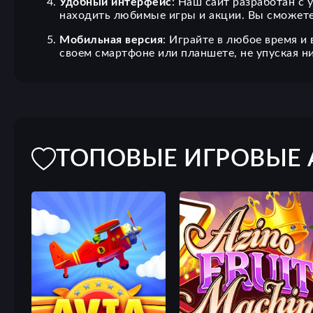
Удобный интерфейс
: Наш сайт разработан с
находить любимые игры и акции. Вы сможете 
Мобильная версия
: Играйте в любое время и
своем смартфоне или планшете, не упуская 
ТОПОВЫЕ ИГРОВЫЕ