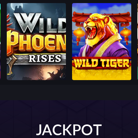
JACKPOT