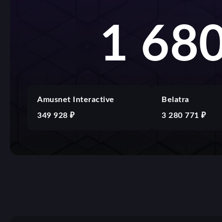
1 68
Amusnet Interactive
Belatra
349 928 ₽
3 280 771 ₽