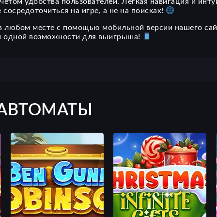
 учетом удобства пользователей. Легкая навигация и ин
сосредоточиться на игре, а не на поисках!
 в любом месте с помощью мобильной версии нашего сай
ни одной возможности для выигрыша!
 АВТОМАТЫ