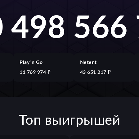
0 498 566 
Play`n Go
Netent
11 769 974 ₽
43 651 217 ₽
Топ выигрышей