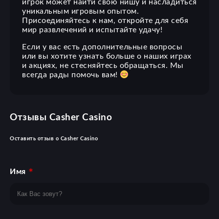
игрок может найти свою нишу и насладиться
уникальным игровым опытом.
Присоединяйтесь к нам, откройте для себя
мир развлечений и испытайте удачу!
Если у вас есть дополнительные вопросы
или вы хотите узнать больше о наших играх
и акциях, не стесняйтесь обращаться. Мы
всегда рады помочь вам!
Отзывы Casher Casino
Оставить отзыв о Casher Casino
Имя