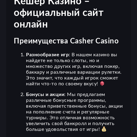
Кешер Казино –
официальный сайт
онлайн
Преимущества Casher Casino
Разнообразие игр
: В нашем казино вы
найдете не только слоты, но и
множество других игр, включая покер,
баккару и различные вариации рулетки.
Это значит, что каждый игрок сможет
найти что-то по своему вкусу!
Бонусы и акции
: Мы предлагаем
различные бонусные программы,
включая приветственные бонусы, акции
на пополнение счета и регулярные
турниры. Это отличная возможность
увеличить свой банкролл и получить
больше удовольствия от игры!