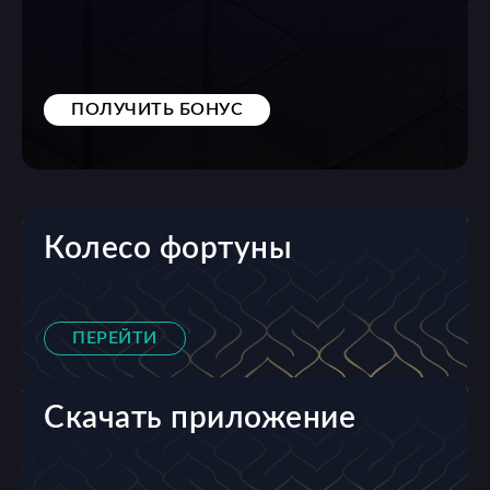
ПОЛУЧИТЬ БОНУС
Колесо фортуны
ПЕРЕЙТИ
Скачать приложение