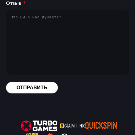
Отзыв