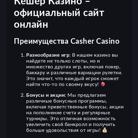
Кешер Казино –
официальный сайт
онлайн
Преимущества Casher Casino
Разнообразие игр
: В нашем казино вы
найдете не только слоты, но и
множество других игр, включая покер,
баккару и различные вариации рулетки.
Это значит, что каждый игрок сможет
найти что-то по своему вкусу!
Бонусы и акции
: Мы предлагаем
различные бонусные программы,
включая приветственные бонусы, акции
на пополнение счета и регулярные
турниры. Это отличная возможность
увеличить свой банкролл и получить
больше удовольствия от игры!