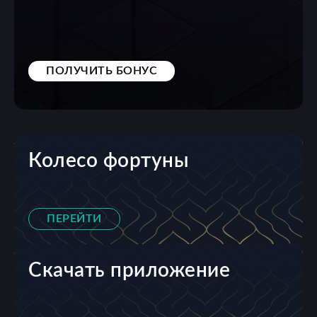
ПОЛУЧИТЬ БОНУС
Колесо фортуны
ПЕРЕЙТИ
Скачать приложение