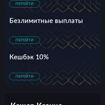
ПЕРЕЙТИ
Безлимитные выплаты
ПЕРЕЙТИ
Кешбэк 10%
ПЕРЕЙТИ