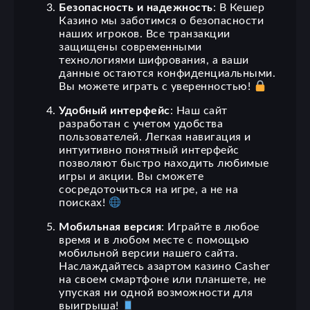
Безопасность и надежность
: В Кешер
Казино мы заботимся о безопасности
наших игроков. Все транзакции
защищены современными
технологиями шифрования, а ваши
данные остаются конфиденциальными.
Вы можете играть с уверенностью!
Удобный интерфейс
: Наш сайт
разработан с учетом удобства
пользователей. Легкая навигация и
интуитивно понятный интерфейс
позволяют быстро находить любимые
игры и акции. Вы сможете
сосредоточиться на игре, а не на
поисках!
Мобильная версия
: Играйте в любое
время и в любом месте с помощью
мобильной версии нашего сайта.
Наслаждайтесь азартом казино Casher
на своем смартфоне или планшете, не
упуская ни одной возможности для
выигрыша!