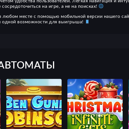
 учетом удобства пользователей. Легкая навигация и ин
сосредоточиться на игре, а не на поисках!
 в любом месте с помощью мобильной версии нашего сай
ни одной возможности для выигрыша!
 АВТОМАТЫ