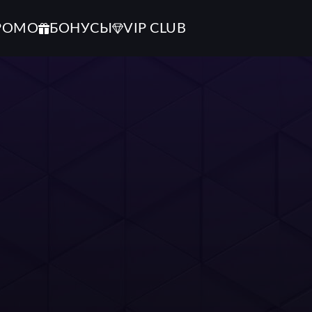
РОМО
БОНУСЫ
VIP CLUB