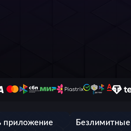
ь приложение
Безлимитные