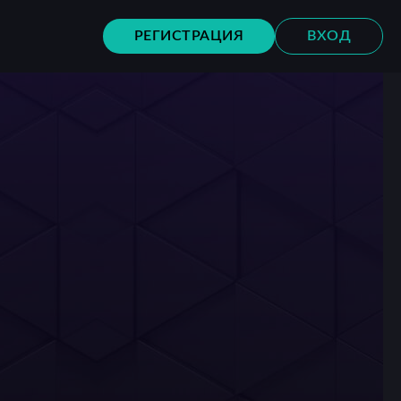
РЕГИСТРАЦИЯ
ВХОД