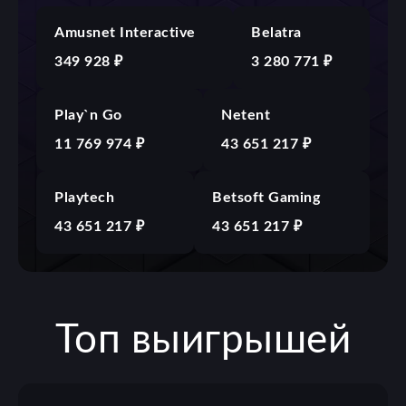
Amusnet Interactive
Belatra
349 928 ₽
3 280 771 ₽
Play`n Go
Netent
11 769 974 ₽
43 651 217 ₽
Playtech
Betsoft Gaming
43 651 217 ₽
43 651 217 ₽
Топ выигрышей