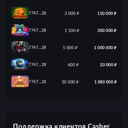
7747...28
3 000 ₽
150 000 ₽
7747...28
1 500 ₽
300 000 ₽
7747...28
5 000 ₽
1 000 000 ₽
7747...28
400 ₽
20 000 ₽
7747...28
30 000 ₽
1 080 000 ₽
Поддержка клиентов Casher