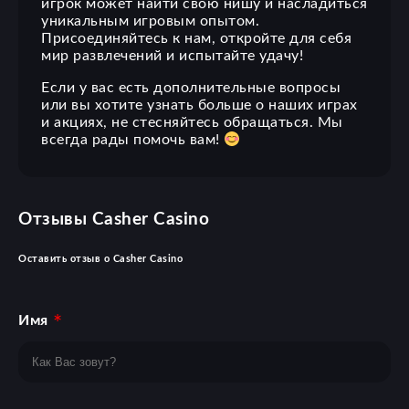
игрок может найти свою нишу и насладиться
уникальным игровым опытом.
Присоединяйтесь к нам, откройте для себя
мир развлечений и испытайте удачу!
Если у вас есть дополнительные вопросы
или вы хотите узнать больше о наших играх
и акциях, не стесняйтесь обращаться. Мы
всегда рады помочь вам!
Отзывы Casher Casino
Оставить отзыв о Casher Casino
Имя