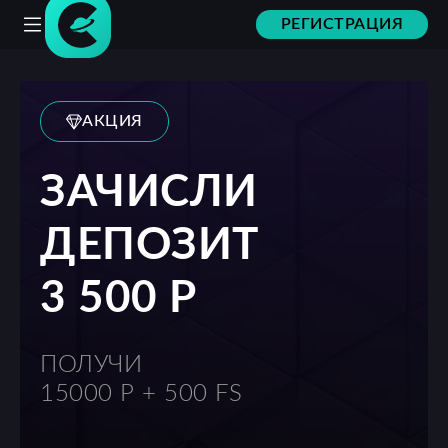
РЕГИСТРАЦИЯ
АКЦИЯ
ЗАЧИСЛИ
ДЕПОЗИТ
3 500 Р
ПОЛУЧИ
15000 Р + 500 FS