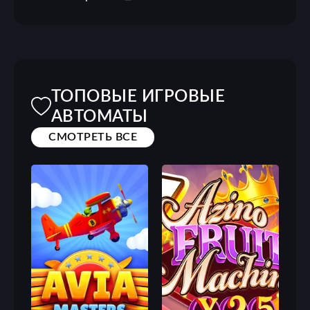
ТОПОВЫЕ ИГРОВЫЕ
АВТОМАТЫ
СМОТРЕТЬ ВСЕ