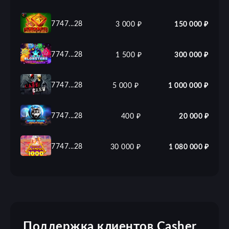
7747...28
3 000 ₽
150 000 ₽
7747...28
1 500 ₽
300 000 ₽
7747...28
5 000 ₽
1 000 000 ₽
7747...28
400 ₽
20 000 ₽
7747...28
30 000 ₽
1 080 000 ₽
Поддержка клиентов Casher