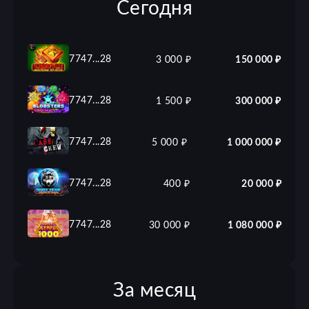
Сегодня
7747...28
3 000 ₽
150 000 ₽
7747...28
1 500 ₽
300 000 ₽
7747...28
5 000 ₽
1 000 000 ₽
7747...28
400 ₽
20 000 ₽
7747...28
30 000 ₽
1 080 000 ₽
За месяц