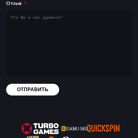
Отзыв