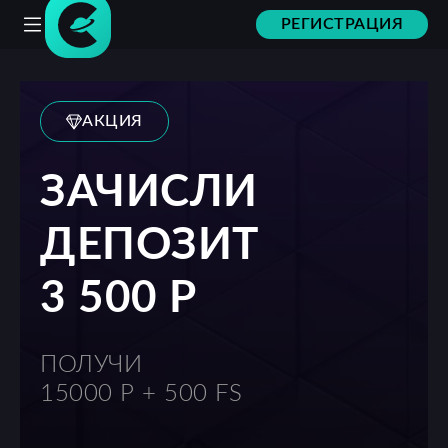
РЕГИСТРАЦИЯ
АКЦИЯ
ЗАЧИСЛИ
ДЕПОЗИТ
3 500 Р
ПОЛУЧИ
15000 Р + 500 FS