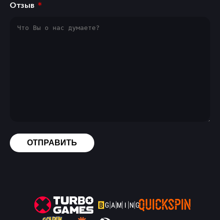
Отзыв