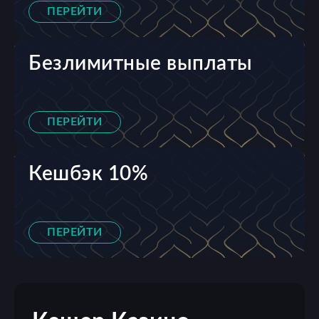
ПЕРЕЙТИ
Безлимитные выплаты
ПЕРЕЙТИ
Кешбэк 10%
ПЕРЕЙТИ