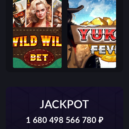
JACKPOT
1 680 498 566 780 ₽