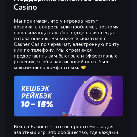
Casino
Мы понимаем, что у игроков могут
возникать вопросы или проблемы, поэтому
наша команда службы поддержки всегда
готова помочь. Вы можете связаться с
Casher Casino через чат, электронную почту
или по телефону. Мы стремимся
предоставить вам быстрые и эффективные
решения, чтобы ваш игровой опыт был
максимально комфортным.
Кешер Казино — это не просто место для
азартных игр, это сообщество, где каждый