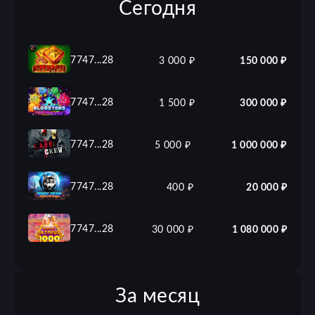
Сегодня
7747...28
3 000 ₽
150 000 ₽
7747...28
1 500 ₽
300 000 ₽
7747...28
5 000 ₽
1 000 000 ₽
7747...28
400 ₽
20 000 ₽
7747...28
30 000 ₽
1 080 000 ₽
За месяц