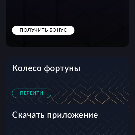
ПОЛУЧИТЬ БОНУС
Колесо фортуны
ПЕРЕЙТИ
Скачать приложение