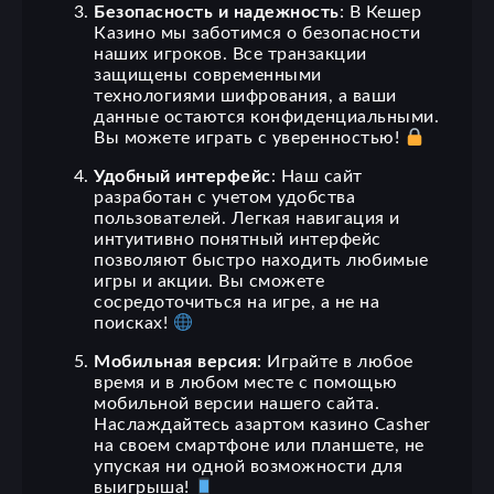
Безопасность и надежность
: В Кешер
Казино мы заботимся о безопасности
наших игроков. Все транзакции
защищены современными
технологиями шифрования, а ваши
данные остаются конфиденциальными.
Вы можете играть с уверенностью!
Удобный интерфейс
: Наш сайт
разработан с учетом удобства
пользователей. Легкая навигация и
интуитивно понятный интерфейс
позволяют быстро находить любимые
игры и акции. Вы сможете
сосредоточиться на игре, а не на
поисках!
Мобильная версия
: Играйте в любое
время и в любом месте с помощью
мобильной версии нашего сайта.
Наслаждайтесь азартом казино Casher
на своем смартфоне или планшете, не
упуская ни одной возможности для
выигрыша!