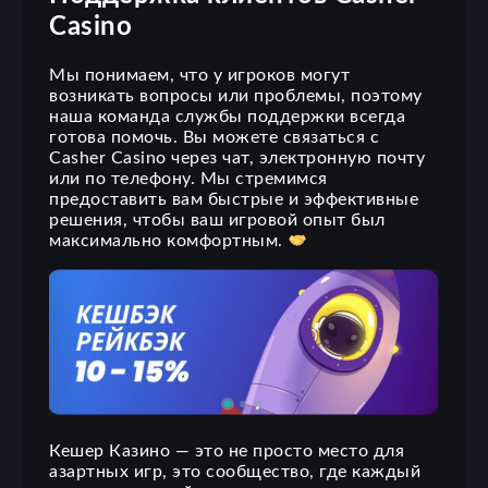
Casino
Мы понимаем, что у игроков могут
возникать вопросы или проблемы, поэтому
наша команда службы поддержки всегда
готова помочь. Вы можете связаться с
Casher Casino через чат, электронную почту
или по телефону. Мы стремимся
предоставить вам быстрые и эффективные
решения, чтобы ваш игровой опыт был
максимально комфортным.
Кешер Казино — это не просто место для
азартных игр, это сообщество, где каждый