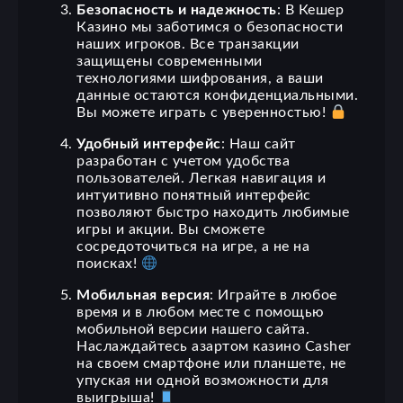
Безопасность и надежность
: В Кешер
Казино мы заботимся о безопасности
наших игроков. Все транзакции
защищены современными
технологиями шифрования, а ваши
данные остаются конфиденциальными.
Вы можете играть с уверенностью!
Удобный интерфейс
: Наш сайт
разработан с учетом удобства
пользователей. Легкая навигация и
интуитивно понятный интерфейс
позволяют быстро находить любимые
игры и акции. Вы сможете
сосредоточиться на игре, а не на
поисках!
Мобильная версия
: Играйте в любое
время и в любом месте с помощью
мобильной версии нашего сайта.
Наслаждайтесь азартом казино Casher
на своем смартфоне или планшете, не
упуская ни одной возможности для
выигрыша!