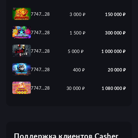
7747...28
3 000 ₽
150 000 ₽
7747...28
1 500 ₽
300 000 ₽
7747...28
5 000 ₽
1 000 000 ₽
7747...28
400 ₽
20 000 ₽
7747...28
30 000 ₽
1 080 000 ₽
Поддержка клиентов Casher