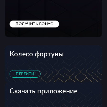
ПОЛУЧИТЬ БОНУС
Колесо фортуны
ПЕРЕЙТИ
Скачать приложение