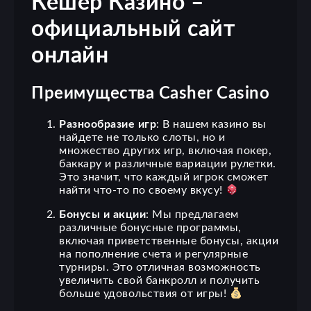
Кешер Казино –
официальный сайт
онлайн
Преимущества Casher Casino
Разнообразие игр
: В нашем казино вы
найдете не только слоты, но и
множество других игр, включая покер,
баккару и различные вариации рулетки.
Это значит, что каждый игрок сможет
найти что-то по своему вкусу!
Бонусы и акции
: Мы предлагаем
различные бонусные программы,
включая приветственные бонусы, акции
на пополнение счета и регулярные
турниры. Это отличная возможность
увеличить свой банкролл и получить
больше удовольствия от игры!