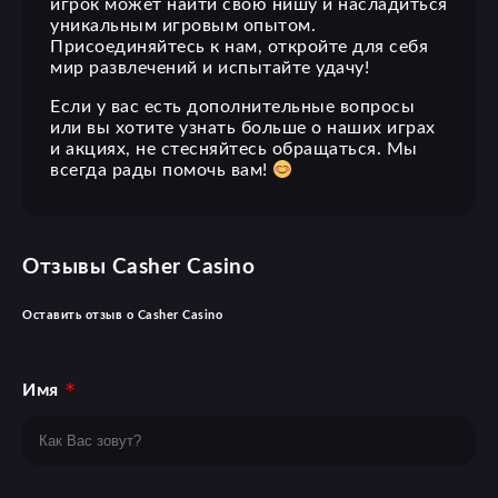
игрок может найти свою нишу и насладиться
уникальным игровым опытом.
Присоединяйтесь к нам, откройте для себя
мир развлечений и испытайте удачу!
Если у вас есть дополнительные вопросы
или вы хотите узнать больше о наших играх
и акциях, не стесняйтесь обращаться. Мы
всегда рады помочь вам!
Отзывы Casher Casino
Оставить отзыв о Casher Casino
Имя