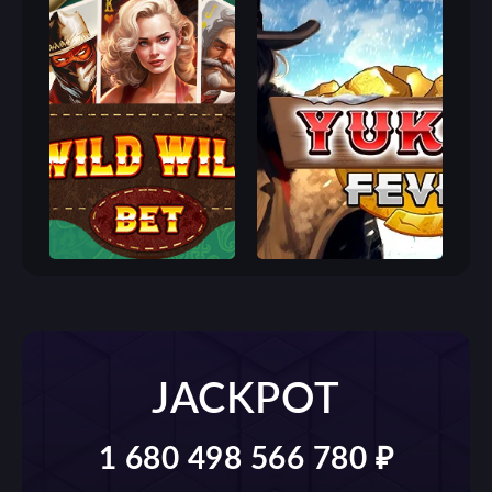
JACKPOT
1 680 498 566 780 ₽