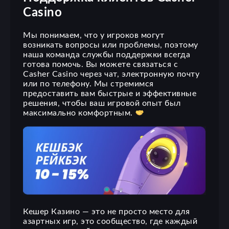
Casino
Мы понимаем, что у игроков могут
возникать вопросы или проблемы, поэтому
наша команда службы поддержки всегда
готова помочь. Вы можете связаться с
Casher Casino через чат, электронную почту
или по телефону. Мы стремимся
предоставить вам быстрые и эффективные
решения, чтобы ваш игровой опыт был
максимально комфортным.
Кешер Казино — это не просто место для
азартных игр, это сообщество, где каждый