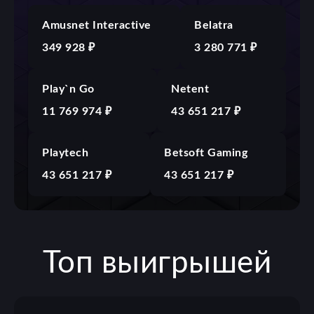
Amusnet Interactive
Belatra
349 928 ₽
3 280 771 ₽
Play`n Go
Netent
11 769 974 ₽
43 651 217 ₽
Playtech
Betsoft Gaming
43 651 217 ₽
43 651 217 ₽
Топ выигрышей