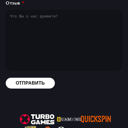
Отзыв