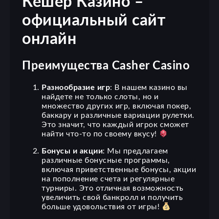
Кешер Казино –
официальный сайт
онлайн
Преимущества Casher Casino
Разнообразие игр
: В нашем казино вы
найдете не только слоты, но и
множество других игр, включая покер,
баккару и различные вариации рулетки.
Это значит, что каждый игрок сможет
найти что-то по своему вкусу!
Бонусы и акции
: Мы предлагаем
различные бонусные программы,
включая приветственные бонусы, акции
на пополнение счета и регулярные
турниры. Это отличная возможность
увеличить свой банкролл и получить
больше удовольствия от игры!