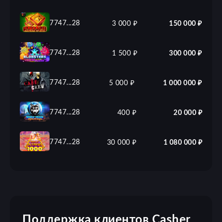
7747...28
3 000 ₽
150 000 ₽
7747...28
1 500 ₽
300 000 ₽
7747...28
5 000 ₽
1 000 000 ₽
7747...28
400 ₽
20 000 ₽
7747...28
30 000 ₽
1 080 000 ₽
Поддержка клиентов Casher